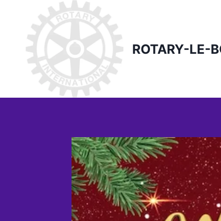
Skip
to
content
ROTARY-LE-