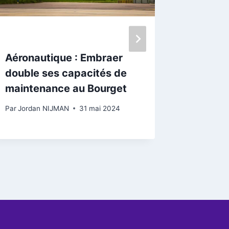
d’urba
Par
Jordan
Aéronautique : Embraer
double ses capacités de
maintenance au Bourget
Par
Jordan NIJMAN
31 mai 2024