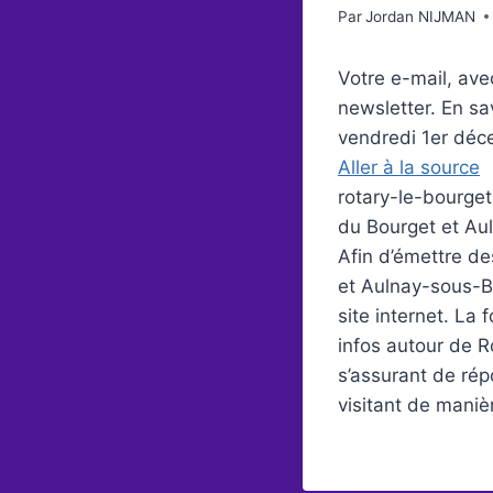
Par
Jordan NIJMAN
Votre e-mail, ave
newsletter. En sa
vendredi 1er déc
Aller à la source
rotary-le-bourget
du Bourget et Aul
Afin d’émettre d
et Aulnay-sous-Bo
site internet. La
infos autour de R
s’assurant de ré
visitant de maniè