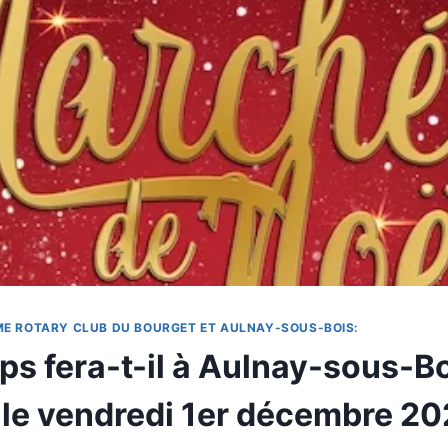
ME ROTARY CLUB DU BOURGET ET AULNAY-SOUS-BOIS:
ps fera-t-il à Aulnay-sous-Bo
 le vendredi 1er décembre 2