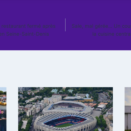
n restaurant fermé après
Sale, mal gérée… Un cour
 en Seine-Saint-Denis
la cuisine centr