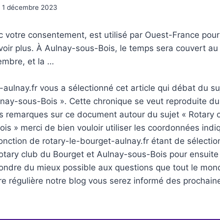
1 décembre 2023
c votre consentement, est utilisé par Ouest-France pour
voir plus. À Aulnay-sous-Bois, le temps sera couvert au 
embre, et la …
-aulnay.fr vous a sélectionné cet article qui débat du su
nay-sous-Bois ». Cette chronique se veut reproduite du
es remarques sur ce document autour du sujet « Rotary 
is » merci de bien vouloir utiliser les coordonnées indi
 fonction de rotary-le-bourget-aulnay.fr étant de sélecti
otary club du Bourget et Aulnay-sous-Bois pour ensuite 
pondre du mieux possible aux questions que tout le mon
re régulière notre blog vous serez informé des prochai