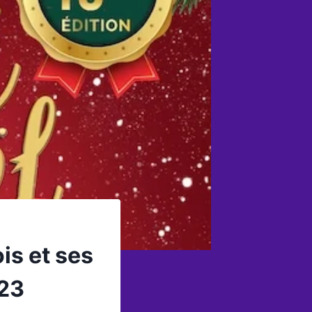
is et ses
023