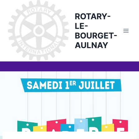
Skip
to
ROTARY-
content
LE-
BOURGET-
AULNAY