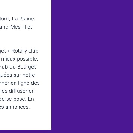
Nord, La Plaine
lanc-Mesnil et
jet « Rotary club
 mieux possible.
club du Bourget
quées sur notre
onner en ligne des
les diffuser en
de se pose. En
nes annonces.