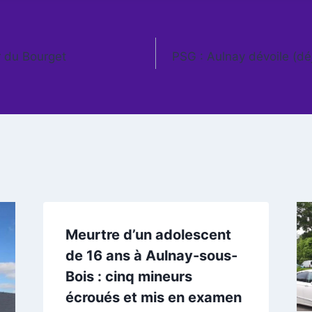
ur du Bourget
PSG : Aulnay dévoile (déj
Meurtre d’un adolescent
de 16 ans à Aulnay-sous-
Bois : cinq mineurs
écroués et mis en examen