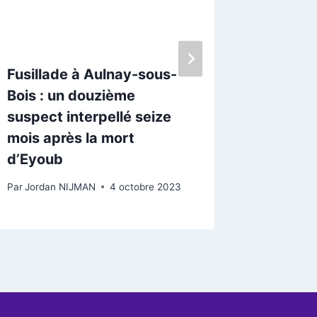
Fusillade à Aulnay-sous-
Quel te
Bois : un douzième
Aulnay-
suspect interpellé seize
environ
mois après la mort
2024
d’Eyoub
Par
Jordan
Par
Jordan NIJMAN
4 octobre 2023