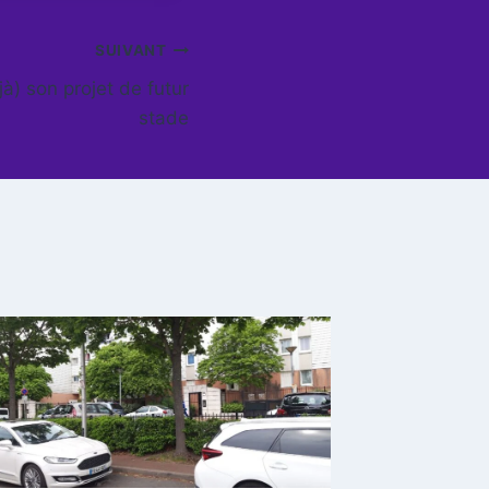
SUIVANT
à) son projet de futur
stade