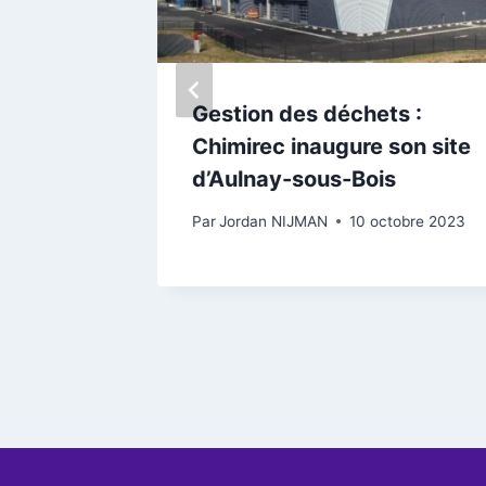
nc –
Gestion des déchets :
nsion
Chimirec inaugure son site
d’Aulnay-sous-Bois
i 2024
Par
Jordan NIJMAN
10 octobre 2023