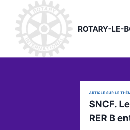
Skip
to
content
ROTARY-LE-
ARTICLE SUR LE THÈ
SNCF. Le
RER B ent