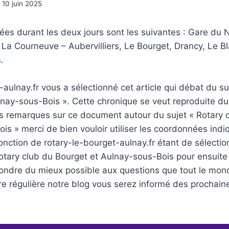
10 juin 2025
ées durant les deux jours sont les suivantes : Gare du 
La Courneuve – Aubervilliers, Le Bourget, Drancy, Le B
.
-aulnay.fr vous a sélectionné cet article qui débat du su
nay-sous-Bois ». Cette chronique se veut reproduite du
es remarques sur ce document autour du sujet « Rotary 
is » merci de bien vouloir utiliser les coordonnées indi
 fonction de rotary-le-bourget-aulnay.fr étant de sélecti
otary club du Bourget et Aulnay-sous-Bois pour ensuite 
pondre du mieux possible aux questions que tout le mon
re régulière notre blog vous serez informé des prochai