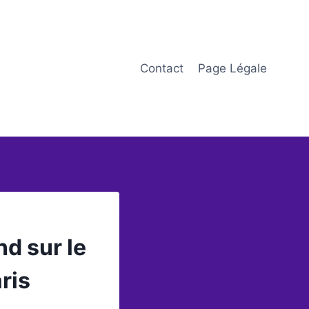
Contact
Page Légale
d sur le
ris