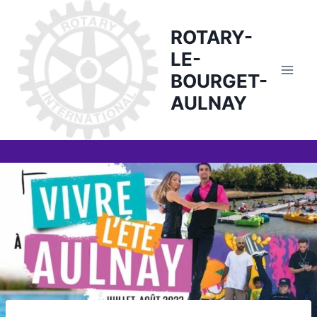
Skip
to
ROTARY-
content
LE-
BOURGET-
AULNAY