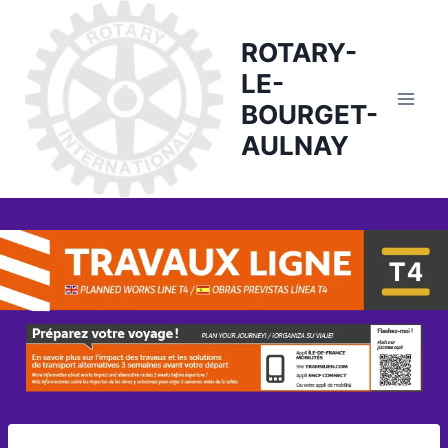
Skip
to
ROTARY-
content
LE-
BOURGET-
AULNAY