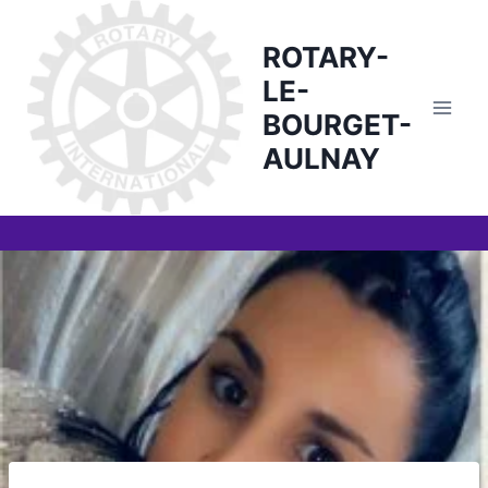
Skip
to
ROTARY-
content
LE-
BOURGET-
AULNAY