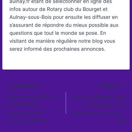
aulnay.fr étant de sélectionner en ligne des
infos autour de Rotary club du Bourget et
Aulnay-sous-Bois pour ensuite les diffuser en
s’assurant de répondre du mieux possible aux
questions que tout le monde se pose. En
visitant de manière régulière notre blog vous
serez informé des prochaines annonces.
Navigation
PRÉCÉDENT
SUIVANT
Aulnay-sous-Bois : la
Salon du Bourget: des
de
friche de PSA
manifestants font
l’article
trouvera-t-elle
entendre leurs voix …
preneur grâce au …
– RFI