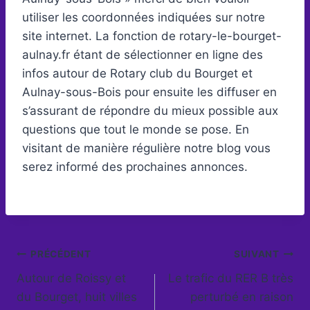
utiliser les coordonnées indiquées sur notre
site internet. La fonction de rotary-le-bourget-
aulnay.fr étant de sélectionner en ligne des
infos autour de Rotary club du Bourget et
Aulnay-sous-Bois pour ensuite les diffuser en
s’assurant de répondre du mieux possible aux
questions que tout le monde se pose. En
visitant de manière régulière notre blog vous
serez informé des prochaines annonces.
Navigation
PRÉCÉDENT
SUIVANT
Autour de Roissy et
Le trafic du RER B très
de
du Bourget, huit villes
perturbé en raison