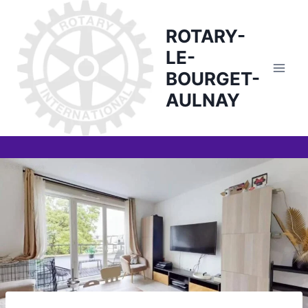
Skip
to
ROTARY-
content
LE-
BOURGET-
AULNAY