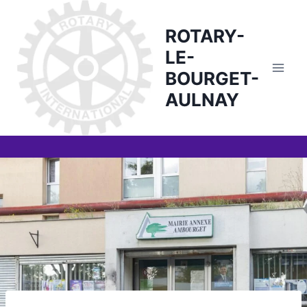
Skip
to
ROTARY-
content
LE-
BOURGET-
AULNAY