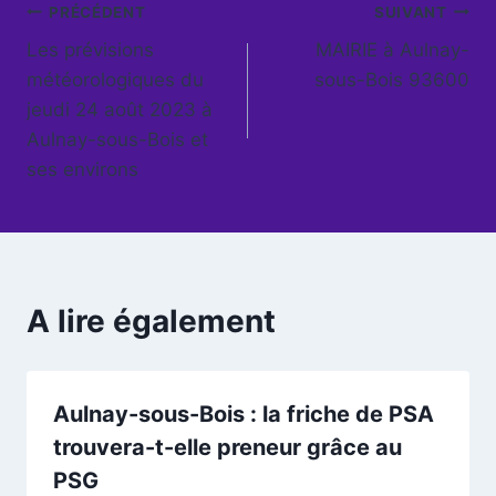
Navigation
PRÉCÉDENT
SUIVANT
Les prévisions
MAIRIE à Aulnay-
de
météorologiques du
sous-Bois 93600
l’article
jeudi 24 août 2023 à
Aulnay-sous-Bois et
ses environs
A lire également
Aulnay-sous-Bois : la friche de PSA
trouvera-t-elle preneur grâce au
PSG