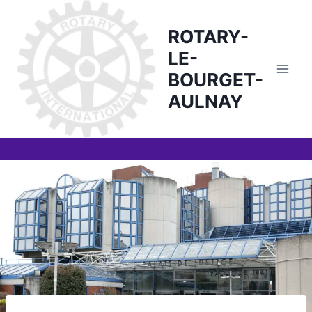
Skip
to
ROTARY-
content
LE-
BOURGET-
AULNAY