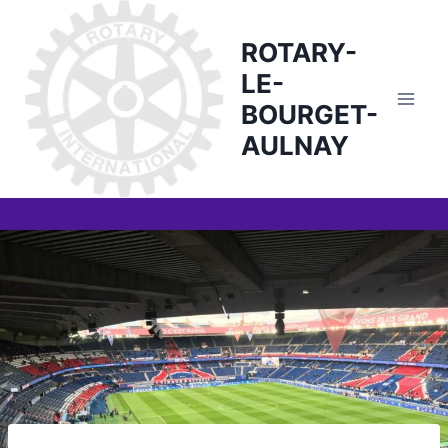
Skip
to
ROTARY-
content
LE-
BOURGET-
AULNAY